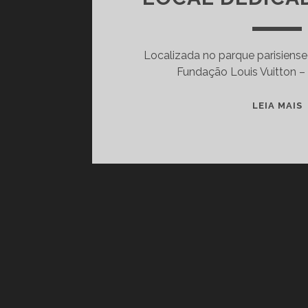
Localizada no parque parisiense
Fundação Louis Vuitton –
LEIA MAIS
I