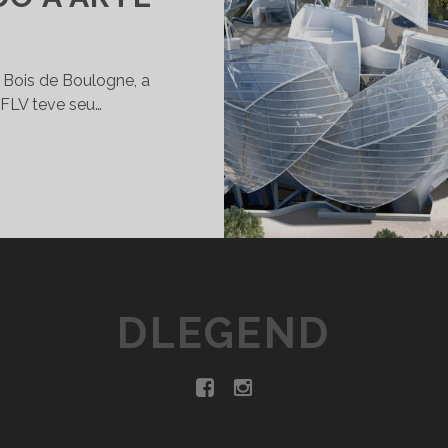
 Bois de Boulogne, a
 FLV teve seu…
F
U
N
D
A
Ç
Ã
DLEGEND
O
L
O
U
S