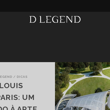
LEGEND
/
DICAS
LOUIS
ARIS: UM
DO À ARTE