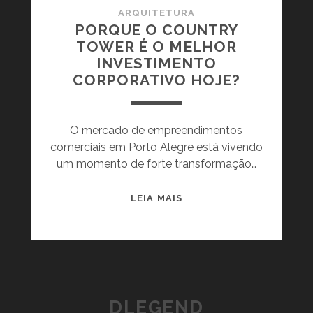
ARQUITETURA
PORQUE O COUNTRY
TOWER É O MELHOR
INVESTIMENTO
CORPORATIVO HOJE?
O mercado de empreendimentos
comerciais em Porto Alegre está vivendo
um momento de forte transformação…
P
LEIA MAIS
O
R
Q
U
E
O
DLEGEND