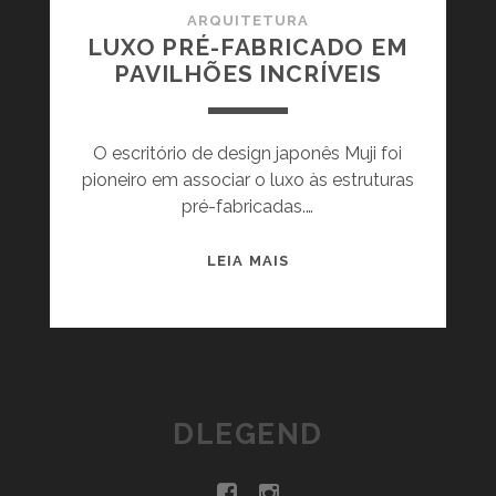
ARQUITETURA
LUXO PRÉ-FABRICADO EM
PAVILHÕES INCRÍVEIS
O escritório de design japonês Muji foi
pioneiro em associar o luxo às estruturas
pré-fabricadas.…
L
LEIA MAIS
U
X
O
P
R
É
DLEGEND
-
F