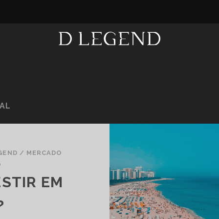
NAL
GEND
/
MERCADO
O
ESTIR EM
?