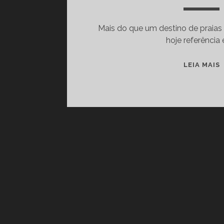
Mais do que um destino de praias
hoje referência
LEIA MAIS
I
I