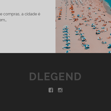
 e compras, a cidade é
 em…
P
O
R
Q
U
E
DLEGEND
N
V
E
S
T
R