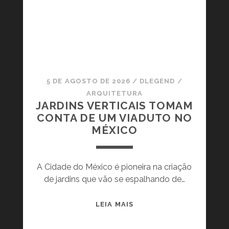
R
A
P
E
R
I
M
5 DE AGOSTO DE 2026
/
DLEGEND
/
E
ARQUITETURA
T
JARDINS VERTICAIS TOMAM
R
CONTA DE UM VIADUTO NO
A
MÉXICO
L
:
A
A Cidade do México é pioneira na criação
B
de jardins que vão se espalhando de…
R
I
J
LEIA MAIS
G
A
A
R