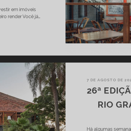
vestir em imóveis
iro render Você já…
H
O
R
A
D
E
N
7 DE AGOSTO DE 20
V
26ª EDIÇ
E
S
RIO GR
T
R
Há algumas semanas
E