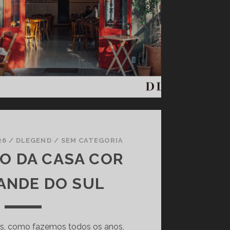
26
/
DLEGEND
/
SEM CATEGORIA
ÃO DA CASA COR
ANDE DO SUL
, como fazemos todos os anos,