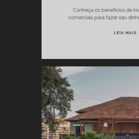
Conheça os benefícios de in
comerciais para fazer seu dinhe
LEIA MAIS
I
I