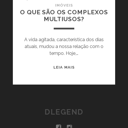
IMÓVEIS
O QUE SÃO OS COMPLEXOS
MULTIUSOS?
A vida agitada, característica dos dias
atuais, mudou a nossa relação com o
tempo. Hoje,…
O
LEIA MAIS
Q
U
E
S
Ã
O
DLEGEND
O
S