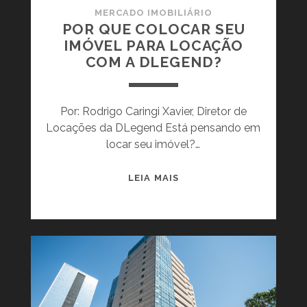
MERCADO IMOBILIÁRIO
POR QUE COLOCAR SEU
IMÓVEL PARA LOCAÇÃO
COM A DLEGEND?
Por: Rodrigo Caringi Xavier, Diretor de
Locações da DLegend Está pensando em
locar seu imóvel?…
P
LEIA MAIS
O
R
Q
U
E
C
O