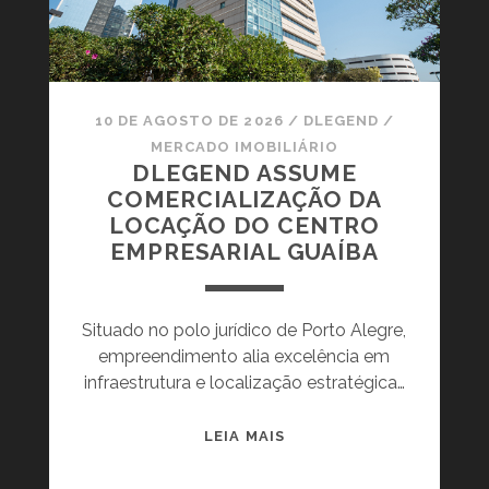
L
O
C
A
R
10 DE AGOSTO DE 2026
/
DLEGEND
/
S
MERCADO IMOBILIÁRIO
E
DLEGEND ASSUME
U
COMERCIALIZAÇÃO DA
I
LOCAÇÃO DO CENTRO
M
EMPRESARIAL GUAÍBA
Ó
V
E
Situado no polo jurídico de Porto Alegre,
L
empreendimento alia excelência em
P
infraestrutura e localização estratégica…
A
R
D
LEIA MAIS
A
L
L
E