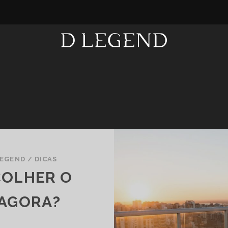
LEGEND
/
DICAS
COLHER O
 AGORA?