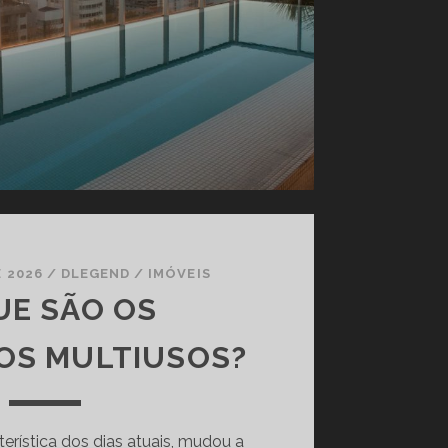
 2026
/
DLEGEND
/
IMÓVEIS
UE SÃO OS
OS MULTIUSOS?
terística dos dias atuais, mudou a