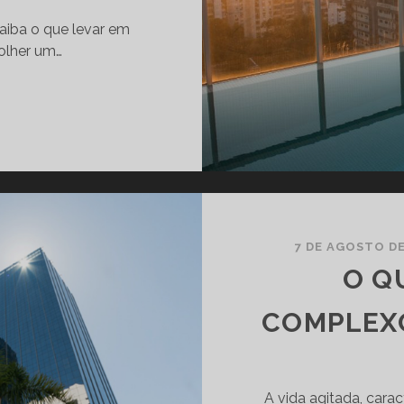
saiba o que levar em
olher um…
É
H
O
R
A
D
E
E
7 DE AGOSTO DE
S
O Q
C
O
COMPLEX
L
H
E
A vida agitada, carac
R