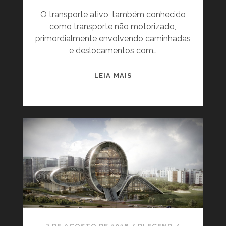
D
L
O transporte ativo, também conhecido
O
A
como transporte não motorizado,
À
T
primordialmente envolvendo caminhadas
A
O
e deslocamentos com…
R
T
T
A
E
C
LEIA MAIS
L
I
M
C
E
L
N
O
T
V
E
I
S
A
U
S
S
E
T
O
E
M
N
E