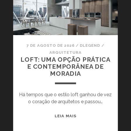
Ô
H
N
I
I
G
C
H
A
-
I
T
M
7 DE AGOSTO DE 2026
/
DLEGEND
/
E
P
ARQUITETURA
C
LOFT: UMA OPÇÃO PRÁTICA
E
H
E CONTEMPORÂNEA DE
R
P
MORADIA
D
A
Í
R
V
A
Há tempos que o estilo loft ganhou de vez
E
D
o coração de arquitetos e passou…
L
E
E
I
I
L
LEIA MAIS
X
N
O
A
S
F