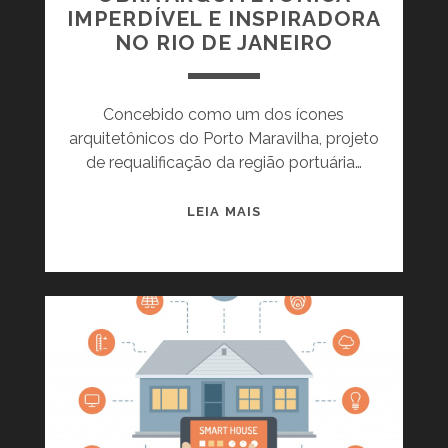
IMPERDÍVEL E INSPIRADORA
NO RIO DE JANEIRO
Concebido como um dos ícones
arquitetônicos do Porto Maravilha, projeto
de requalificação da região portuária…
M
LEIA MAIS
U
S
E
U
D
O
A
M
A