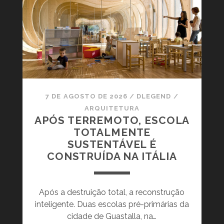
U
Ç
S
R
Ã
C
B
O
O
A
L
M
N
O
L
O
U
E
I
G
S
O
7 DE AGOSTO DE 2026
/
DLEGEND
/
V
D
ARQUITETURA
U
APÓS TERREMOTO, ESCOLA
A
I
TOTALMENTE
V
T
SUSTENTÁVEL É
I
T
CONSTRUÍDA NA ITÁLIA
D
O
A
N
R
,
Após a destruição total, a reconstrução
E
E
inteligente. Duas escolas pré-primárias da
A
M
cidade de Guastalla, na…
L
P