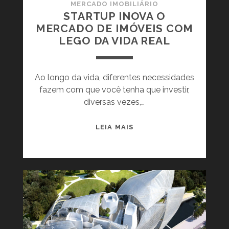
R
MERCADO IMOBILIÁRIO
R
STARTUP INOVA O
A
I
MERCADO DE IMÓVEIS COM
E
A
LEGO DA VIDA REAL
T
S
E
:
N
U
Ao longo da vida, diferentes necessidades
D
M
fazem com que você tenha que investir,
Ê
A
diversas vezes,…
N
T
C
E
I
S
LEIA MAIS
N
A
T
D
S
A
Ê
D
R
N
O
T
C
M
U
I
E
P
A
R
I
Q
C
N