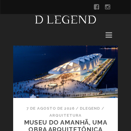
7 DE AGOSTO DE 2026
/
DLEGEND
/
ARQUITETURA
MUSEU DO AMANHÃ, UMA
OBRA ARQUITETÔNICA