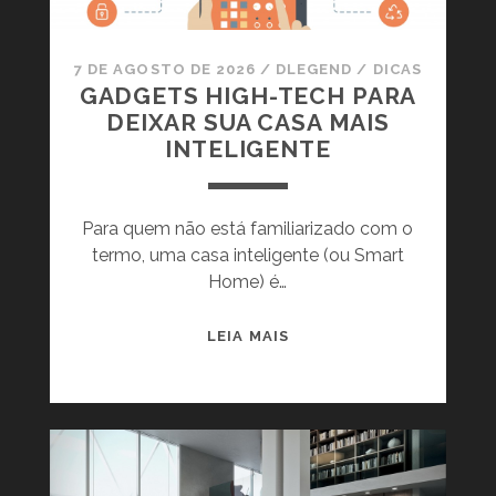
N
H
Ã
7 DE AGOSTO DE 2026
/
DLEGEND
/
DICAS
,
GADGETS HIGH-TECH PARA
U
DEIXAR SUA CASA MAIS
M
INTELIGENTE
A
O
B
Para quem não está familiarizado com o
R
termo, uma casa inteligente (ou Smart
A
Home) é…
A
R
G
LEIA MAIS
Q
A
U
D
I
G
T
E
E
T
T
S