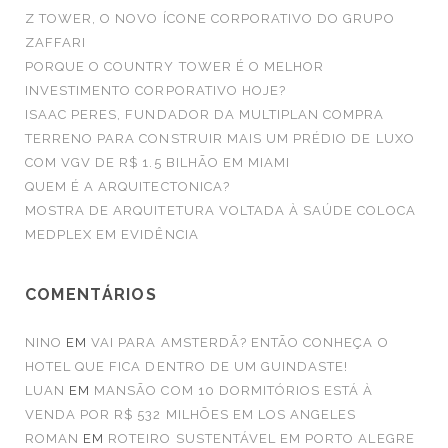
o
Z TOWER, O NOVO ÍCONE CORPORATIVO DO GRUPO
r
ZAFFARI
:
PORQUE O COUNTRY TOWER É O MELHOR
INVESTIMENTO CORPORATIVO HOJE?
ISAAC PERES, FUNDADOR DA MULTIPLAN COMPRA
TERRENO PARA CONSTRUIR MAIS UM PRÉDIO DE LUXO
COM VGV DE R$ 1.5 BILHÃO EM MIAMI
QUEM É A ARQUITECTONICA?
MOSTRA DE ARQUITETURA VOLTADA À SAÚDE COLOCA
MEDPLEX EM EVIDÊNCIA
COMENTÁRIOS
NINO
EM
VAI PARA AMSTERDÃ? ENTÃO CONHEÇA O
HOTEL QUE FICA DENTRO DE UM GUINDASTE!
LUAN
EM
MANSÃO COM 10 DORMITÓRIOS ESTÁ À
VENDA POR R$ 532 MILHÕES EM LOS ANGELES
ROMAN
EM
ROTEIRO SUSTENTÁVEL EM PORTO ALEGRE